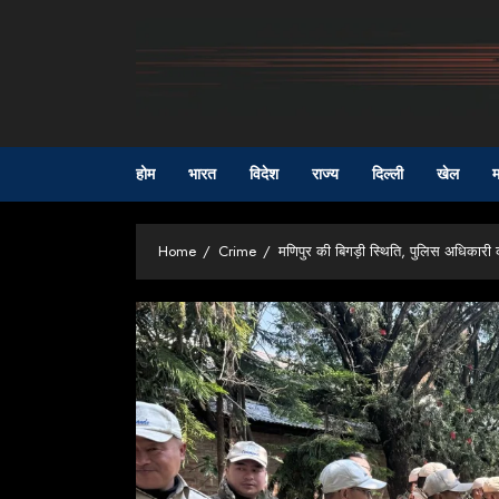
Skip
to
content
होम
भारत
विदेश
राज्य
दिल्ली
खेल
म
Home
Crime
मणिपुर की बिगड़ी स्थिति, पुलिस अधिकारी क