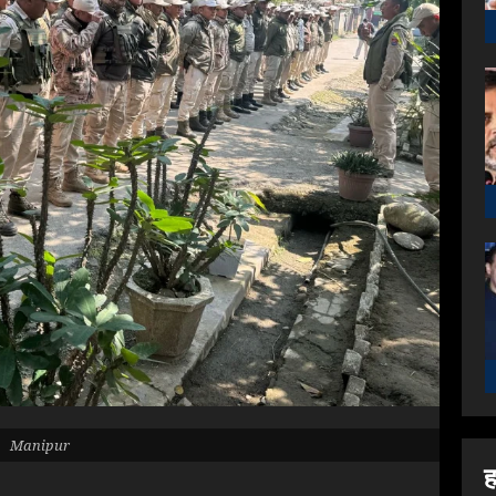
Manipur
ह