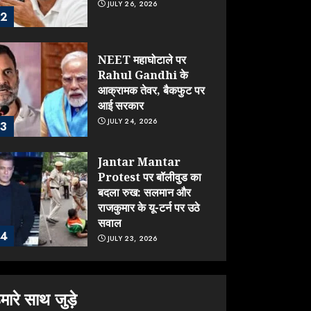
JULY 26, 2026
2
NEET महाघोटाले पर
Rahul Gandhi के
आक्रामक तेवर, बैकफुट पर
आई सरकार
JULY 24, 2026
3
Jantar Mantar
Protest पर बॉलीवुड का
बदला रुख: सलमान और
राजकुमार के यू-टर्न पर उठे
सवाल
4
JULY 23, 2026
ONGC के खजाने से RSS
के संगठनों पर मेहरबानी?
मारे साथ जुड़े
670 करोड़ रुपये के इस