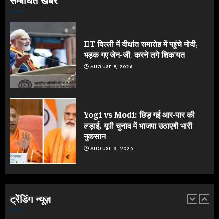
सम्बंधित खबर
Rahul Gandhi के तीखे वार से बार-बार
झुकी मोदी सरकार?
JULY 26, 2026
IIT दिल्ली में दीक्षांत समारोह में पहुंचे मोदी,
4
भड़क गए जेन-जी, करने लगे शिकायत
AUGUST 9, 2026
NEET महाघोटाले पर Rahul Gandhi
के आक्रामक तेवर, बैकफुट पर आई सरकार
JULY 24, 2026
Yogi vs Modi: छिड़ गई आर-पार की
5
लड़ाई, यूपी चुनाव में भाजपा उठाएगी भारी
नुकसान
AUGUST 8, 2026
IIT दिल्ली में दीक्षांत समारोह में पहुंचे मोदी,
भड़क गए जेन-जी, करने लगे शिकायत
AUGUST 9, 2026
ट्रेंडिंग न्यूज़
1