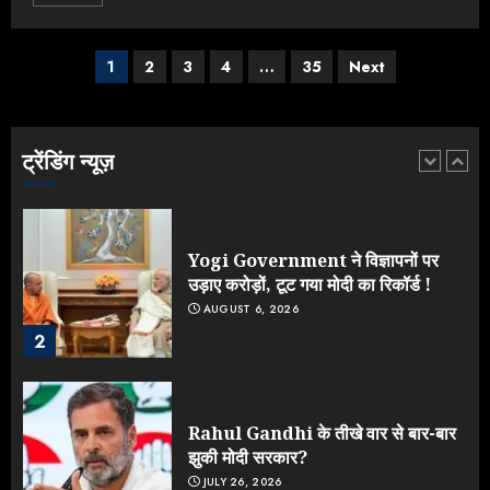
Posts
1
2
3
4
…
35
Next
Yogi vs Modi: छिड़ गई आर-पार की
navigation
लड़ाई, यूपी चुनाव में भाजपा उठाएगी भारी
नुकसान
AUGUST 8, 2026
ट्रेंडिंग न्यूज़
1
Yogi Government ने विज्ञापनों पर
उड़ाए करोड़ों, टूट गया मोदी का रिकॉर्ड !
AUGUST 6, 2026
2
Rahul Gandhi के तीखे वार से बार-बार
झुकी मोदी सरकार?
JULY 26, 2026