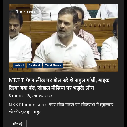
1 min read
Rahul Gandhi के तीखे वार से बार-बार
झुकी मोदी सरकार?
JULY 26, 2026
3
NEET महाघोटाले पर Rahul Gandhi
Latest
Political
Viral News
के आक्रामक तेवर, बैकफुट पर आई सरकार
JULY 24, 2026
NEET पेपर लीक पर बोल रहे थे राहुल गांधी, माइक
4
किया गया बंद, सोशल मीडिया पर भड़के लोग
EDITOR
JUNE 28, 2024
Jantar Mantar Protest पर बॉलीवुड
NEET Paper Leak: पेपर लीक मामले पर लोकसभा में शुक्रवार
का बदला रुख: सलमान और राजकुमार के यू-
को जोरदार हंगामा हुआ....
टर्न पर उठे सवाल
JULY 23, 2026
और पढ़ें
5