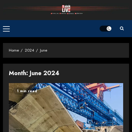
Skip
to
content
Primary
Menu
Home
2024
June
Month:
June 2024
1 min read