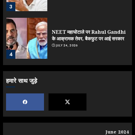
3
NEET महाघोटाले पर Rahul Gandhi
के आक्रामक तेवर, बैकफुट पर आई सरकार
JULY 24, 2026
4
Jantar Mantar Protest पर बॉलीवुड
हमारे साथ जुड़े
का बदला रुख: सलमान और राजकुमार के यू-
टर्न पर उठे सवाल
JULY 23, 2026
5
Yogi vs Modi: छिड़ गई आर-पार की
लड़ाई, यूपी चुनाव में भाजपा उठाएगी भारी
June 2024