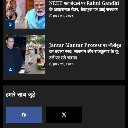
NEET महाघोटाले पर Rahul Gandhi
के आक्रामक तेवर, बैकफुट पर आई सरकार
JULY 24, 2026
3
Jantar Mantar Protest पर बॉलीवुड
का बदला रुख: सलमान और राजकुमार के यू-
टर्न पर उठे सवाल
JULY 23, 2026
4
ONGC के खजाने से RSS के संगठनों पर
हमारे साथ जुड़े
मेहरबानी? 670 करोड़ रुपये के इस खुलासे ने
मचाई सियासी हलचल
JULY 19, 2026
5