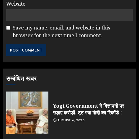
Website
Save my name, email, and website in this
browser for the next time I comment.
NEET महाघोटाले पर Rahul Gandhi
के आक्रामक तेवर, बैकफुट पर आई सरकार
JULY 24, 2026
3
सम्बंधित खबर
Jantar Mantar Protest पर बॉलीवुड
का बदला रुख: सलमान और राजकुमार के यू-
टर्न पर उठे सवाल
JULY 23, 2026
Yogi Government ने विज्ञापनों पर
4
उड़ाए करोड़ों, टूट गया मोदी का रिकॉर्ड !
AUGUST 6, 2026
ONGC के खजाने से RSS के संगठनों पर
मेहरबानी? 670 करोड़ रुपये के इस खुलासे ने