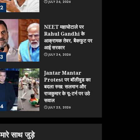
JULY 26, 2026
2
NEET महाघोटाले पर
Rahul Gandhi के
आक्रामक तेवर, बैकफुट पर
आई सरकार
JULY 24, 2026
3
Jantar Mantar
Protest पर बॉलीवुड का
बदला रुख: सलमान और
राजकुमार के यू-टर्न पर उठे
सवाल
4
JULY 23, 2026
ONGC के खजाने से RSS
के संगठनों पर मेहरबानी?
मारे साथ जुड़े
670 करोड़ रुपये के इस