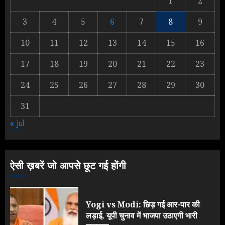
1
2
3
4
5
6
7
8
9
Yogi Government ने विज्ञापनों पर
10
11
12
13
14
15
16
उड़ाए करोड़ों, टूट गया मोदी का रिकॉर्ड !
AUGUST 6, 2026
17
18
19
20
21
22
23
2
24
25
26
27
28
29
30
31
Rahul Gandhi के तीखे वार से बार-बार
« Jul
झुकी मोदी सरकार?
JULY 26, 2026
3
ऐसी ख़बरें जो आपसे छूट गई होंगी
Yogi vs Modi: छिड़ गई आर-पार की
लड़ाई, यूपी चुनाव में भाजपा उठाएगी भारी