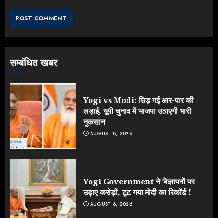
झुकी मोदी सरकार?
JULY 26, 2026
3
सम्बंधित खबर
NEET महाघोटाले पर Rahul Gandhi
के आक्रामक तेवर, बैकफुट पर आई सरकार
JULY 24, 2026
Yogi vs Modi: छिड़ गई आर-पार की
4
लड़ाई, यूपी चुनाव में भाजपा उठाएगी भारी
नुकसान
AUGUST 8, 2026
Jantar Mantar Protest पर बॉलीवुड
का बदला रुख: सलमान और राजकुमार के यू-
टर्न पर उठे सवाल
JULY 23, 2026
Yogi Government ने विज्ञापनों पर
5
उड़ाए करोड़ों, टूट गया मोदी का रिकॉर्ड !
AUGUST 6, 2026