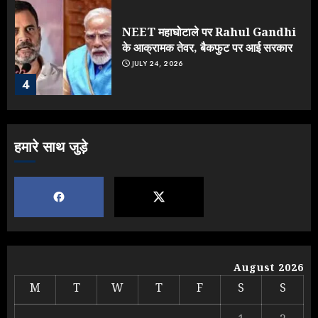
NEET महाघोटाले पर Rahul Gandhi
के आक्रामक तेवर, बैकफुट पर आई सरकार
JULY 24, 2026
4
Jantar Mantar Protest पर बॉलीवुड
हमारे साथ जुड़े
का बदला रुख: सलमान और राजकुमार के यू-
टर्न पर उठे सवाल
JULY 23, 2026
5
Yogi vs Modi: छिड़ गई आर-पार की
लड़ाई, यूपी चुनाव में भाजपा उठाएगी भारी
August 2026
नुकसान
M
T
W
T
F
S
S
AUGUST 8, 2026
1