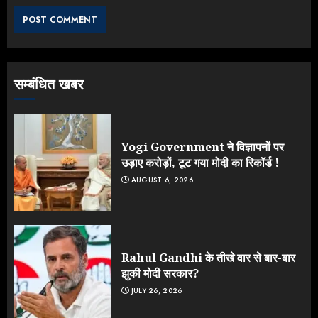
के आक्रामक तेवर, बैकफुट पर आई सरकार
JULY 24, 2026
3
सम्बंधित खबर
Jantar Mantar Protest पर बॉलीवुड
का बदला रुख: सलमान और राजकुमार के यू-
टर्न पर उठे सवाल
JULY 23, 2026
Yogi Government ने विज्ञापनों पर
4
उड़ाए करोड़ों, टूट गया मोदी का रिकॉर्ड !
AUGUST 6, 2026
ONGC के खजाने से RSS के संगठनों पर
मेहरबानी? 670 करोड़ रुपये के इस खुलासे ने
मचाई सियासी हलचल
JULY 19, 2026
Rahul Gandhi के तीखे वार से बार-बार
5
झुकी मोदी सरकार?
JULY 26, 2026