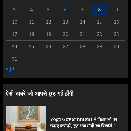
3
4
5
6
7
8
9
Rahul Gandhi के तीखे वार से बार-बार
10
11
12
13
14
15
16
झुकी मोदी सरकार?
JULY 26, 2026
17
18
19
20
21
22
23
2
24
25
26
27
28
29
30
31
NEET महाघोटाले पर Rahul Gandhi
« Jul
के आक्रामक तेवर, बैकफुट पर आई सरकार
JULY 24, 2026
3
ऐसी ख़बरें जो आपसे छूट गई होंगी
Yogi Government ने विज्ञापनों पर
उड़ाए करोड़ों, टूट गया मोदी का रिकॉर्ड !