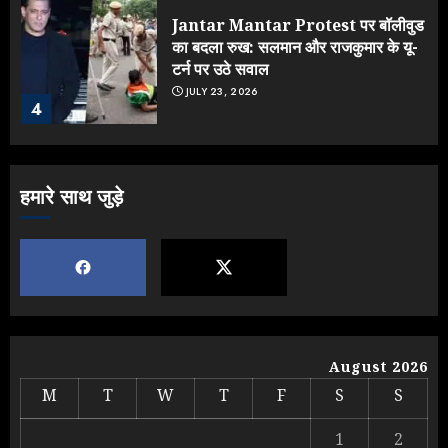
Jantar Mantar Protest पर बॉलीवुड
का बदला रुख: सलमान और राजकुमार के यू-
टर्न पर उठे सवाल
JULY 23, 2026
4
ONGC के खजाने से RSS के संगठनों पर
हमारे साथ जुड़े
मेहरबानी? 670 करोड़ रुपये के इस खुलासे ने
मचाई सियासी हलचल
JULY 19, 2026
5
Yogi Government ने विज्ञापनों पर
August 2026
उड़ाए करोड़ों, टूट गया मोदी का रिकॉर्ड !
M
T
W
T
F
S
S
AUGUST 6, 2026
1
1
2