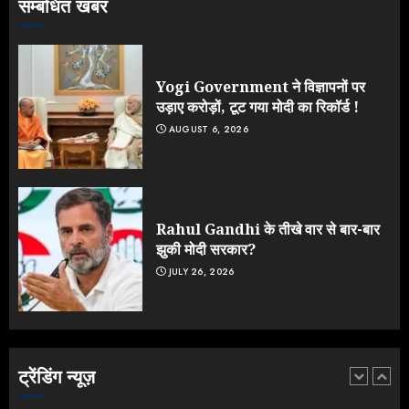
सम्बंधित खबर
Jantar Mantar Protest पर बॉलीवुड
का बदला रुख: सलमान और राजकुमार के यू-
टर्न पर उठे सवाल
JULY 23, 2026
Yogi Government ने विज्ञापनों पर
4
उड़ाए करोड़ों, टूट गया मोदी का रिकॉर्ड !
AUGUST 6, 2026
ONGC के खजाने से RSS के संगठनों पर
मेहरबानी? 670 करोड़ रुपये के इस खुलासे ने
मचाई सियासी हलचल
JULY 19, 2026
Rahul Gandhi के तीखे वार से बार-बार
5
झुकी मोदी सरकार?
JULY 26, 2026
Yogi Government ने विज्ञापनों पर
उड़ाए करोड़ों, टूट गया मोदी का रिकॉर्ड !
AUGUST 6, 2026
ट्रेंडिंग न्यूज़
1