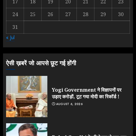
17
18
19
20
21
22
23
2
24
25
26
27
28
29
30
31
NEET महाघोटाले पर Rahul Gandhi
« Jul
के आक्रामक तेवर, बैकफुट पर आई सरकार
JULY 24, 2026
3
ऐसी ख़बरें जो आपसे छूट गई होंगी
Yogi Government ने विज्ञापनों पर
उड़ाए करोड़ों, टूट गया मोदी का रिकॉर्ड !
AUGUST 6, 2026