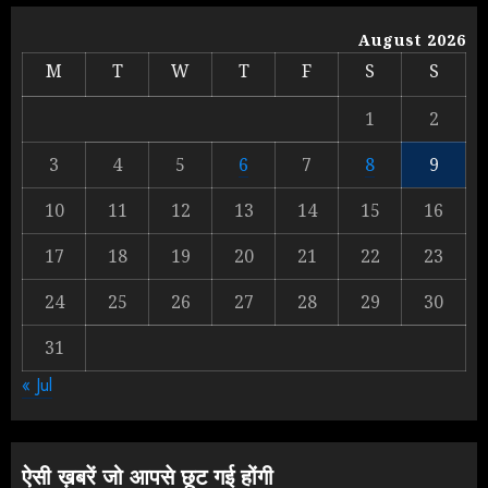
Yogi vs Modi: छिड़ गई आर-पार की
लड़ाई, यूपी चुनाव में भाजपा उठाएगी भारी
August 2026
नुकसान
M
T
W
T
F
S
S
AUGUST 8, 2026
1
1
2
3
4
5
6
7
8
9
Yogi Government ने विज्ञापनों पर
10
11
12
13
14
15
16
उड़ाए करोड़ों, टूट गया मोदी का रिकॉर्ड !
AUGUST 6, 2026
17
18
19
20
21
22
23
2
24
25
26
27
28
29
30
31
Rahul Gandhi के तीखे वार से बार-बार
« Jul
झुकी मोदी सरकार?
JULY 26, 2026
3
ऐसी ख़बरें जो आपसे छूट गई होंगी