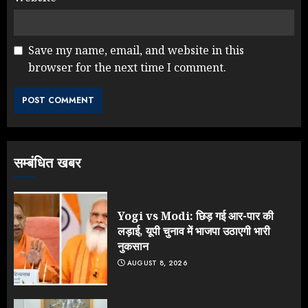
Save my name, email, and website in this
browser for the next time I comment.
Rahul Gandhi के तीखे वार से बार-बार
झुकी मोदी सरकार?
JULY 26, 2026
3
सम्बंधित खबर
NEET महाघोटाले पर Rahul Gandhi
के आक्रामक तेवर, बैकफुट पर आई सरकार
JULY 24, 2026
Yogi vs Modi: छिड़ गई आर-पार की
4
लड़ाई, यूपी चुनाव में भाजपा उठाएगी भारी
नुकसान
AUGUST 8, 2026
Jantar Mantar Protest पर बॉलीवुड
का बदला रुख: सलमान और राजकुमार के यू-