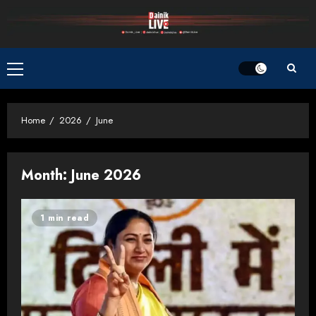
Skip
to
content
Primary
Menu
Home
2026
June
Month:
June 2026
1 min read