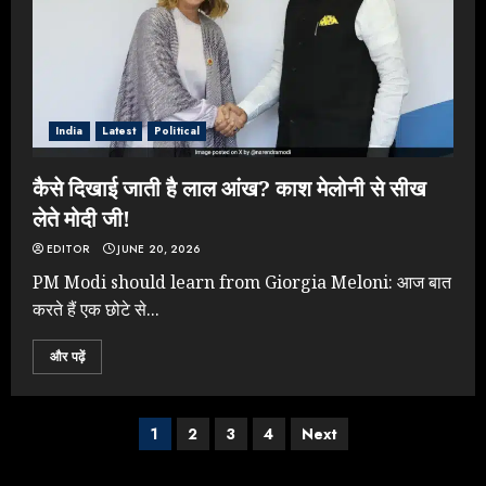
3
Jantar Mantar Protest पर बॉलीवुड
का बदला रुख: सलमान और राजकुमार के यू-
India
Latest
Political
टर्न पर उठे सवाल
JULY 23, 2026
कैसे दिखाई जाती है लाल आंख? काश मेलोनी से सीख
4
लेते मोदी जी!
EDITOR
JUNE 20, 2026
ONGC के खजाने से RSS के संगठनों पर
PM Modi should learn from Giorgia Meloni: आज बात
मेहरबानी? 670 करोड़ रुपये के इस खुलासे ने
करते हैं एक छोटे से...
मचाई सियासी हलचल
JULY 19, 2026
और पढ़ें
5
Posts
1
2
3
4
Next
Yogi Government ने विज्ञापनों पर
navigation
उड़ाए करोड़ों, टूट गया मोदी का रिकॉर्ड !