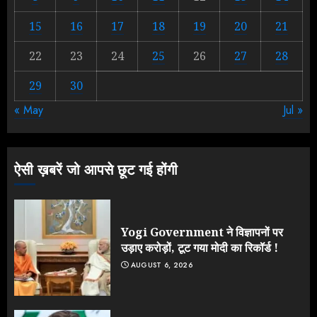
Rahul Gandhi के तीखे वार से बार-बार
15
16
17
18
19
20
21
झुकी मोदी सरकार?
JULY 26, 2026
22
23
24
25
26
27
28
2
29
30
« May
Jul »
NEET महाघोटाले पर Rahul Gandhi
के आक्रामक तेवर, बैकफुट पर आई सरकार
JULY 24, 2026
ऐसी ख़बरें जो आपसे छूट गई होंगी
3
Yogi Government ने विज्ञापनों पर
उड़ाए करोड़ों, टूट गया मोदी का रिकॉर्ड !
AUGUST 6, 2026