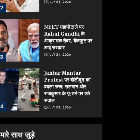
JULY 26, 2026
2
NEET महाघोटाले पर
Rahul Gandhi के
आक्रामक तेवर, बैकफुट पर
आई सरकार
JULY 24, 2026
3
Jantar Mantar
Protest पर बॉलीवुड का
बदला रुख: सलमान और
राजकुमार के यू-टर्न पर उठे
सवाल
4
JULY 23, 2026
ONGC के खजाने से RSS
के संगठनों पर मेहरबानी?
मारे साथ जुड़े
670 करोड़ रुपये के इस