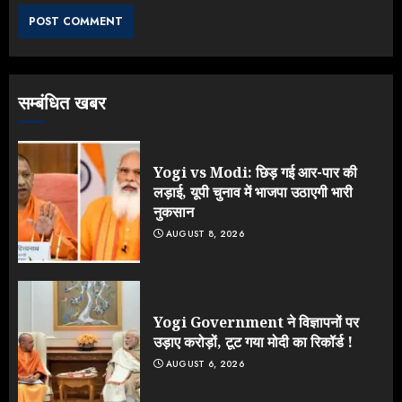
झुकी मोदी सरकार?
JULY 26, 2026
3
सम्बंधित खबर
NEET महाघोटाले पर Rahul Gandhi
के आक्रामक तेवर, बैकफुट पर आई सरकार
JULY 24, 2026
Yogi vs Modi: छिड़ गई आर-पार की
4
लड़ाई, यूपी चुनाव में भाजपा उठाएगी भारी
नुकसान
AUGUST 8, 2026
Jantar Mantar Protest पर बॉलीवुड
का बदला रुख: सलमान और राजकुमार के यू-
टर्न पर उठे सवाल
JULY 23, 2026
Yogi Government ने विज्ञापनों पर
5
उड़ाए करोड़ों, टूट गया मोदी का रिकॉर्ड !
AUGUST 6, 2026
Yogi vs Modi: छिड़ गई आर-पार की