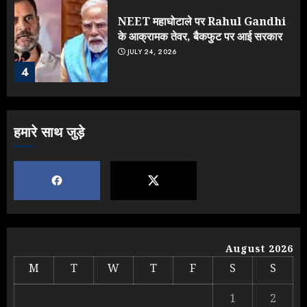
NEET महाघोटाले पर Rahul Gandhi
के आक्रामक तेवर, बैकफुट पर आई सरकार
JULY 24, 2026
4
Jantar Mantar Protest पर बॉलीवुड
हमारे साथ जुड़े
का बदला रुख: सलमान और राजकुमार के यू-
टर्न पर उठे सवाल
JULY 23, 2026
5
Yogi vs Modi: छिड़ गई आर-पार की
लड़ाई, यूपी चुनाव में भाजपा उठाएगी भारी
August 2026
नुकसान
M
T
W
T
F
S
S
AUGUST 8, 2026
1
1
2