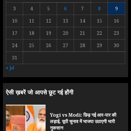
3
4
5
6
7
8
9
Yogi Government ने विज्ञापनों पर
10
11
12
13
14
15
16
उड़ाए करोड़ों, टूट गया मोदी का रिकॉर्ड !
AUGUST 6, 2026
17
18
19
20
21
22
23
2
24
25
26
27
28
29
30
31
Rahul Gandhi के तीखे वार से बार-बार
« Jul
झुकी मोदी सरकार?
JULY 26, 2026
3
ऐसी ख़बरें जो आपसे छूट गई होंगी
Yogi vs Modi: छिड़ गई आर-पार की
लड़ाई, यूपी चुनाव में भाजपा उठाएगी भारी
नुकसान