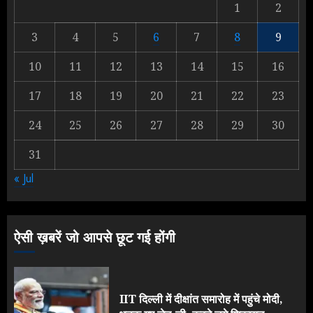
1
2
3
4
5
6
7
8
9
Yogi vs Modi: छिड़ गई आर-पार की
लड़ाई, यूपी चुनाव में भाजपा उठाएगी भारी
10
11
12
13
14
15
16
नुकसान
17
18
19
20
21
22
23
AUGUST 8, 2026
2
24
25
26
27
28
29
30
31
Yogi Government ने विज्ञापनों पर
« Jul
उड़ाए करोड़ों, टूट गया मोदी का रिकॉर्ड !
AUGUST 6, 2026
3
ऐसी ख़बरें जो आपसे छूट गई होंगी
IIT दिल्ली में दीक्षांत समारोह में पहुंचे मोदी,