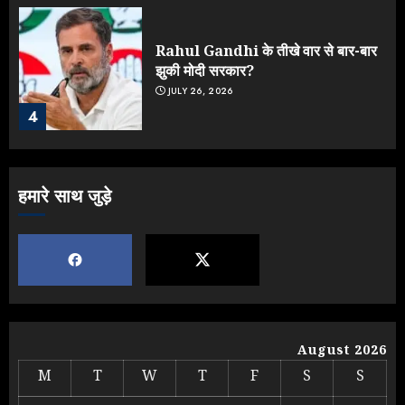
Rahul Gandhi के तीखे वार से बार-बार
झुकी मोदी सरकार?
JULY 26, 2026
4
NEET महाघोटाले पर Rahul Gandhi
हमारे साथ जुड़े
के आक्रामक तेवर, बैकफुट पर आई सरकार
JULY 24, 2026
5
IIT दिल्ली में दीक्षांत समारोह में पहुंचे मोदी,
August 2026
भड़क गए जेन-जी, करने लगे शिकायत
M
T
W
T
F
S
S
AUGUST 9, 2026
1