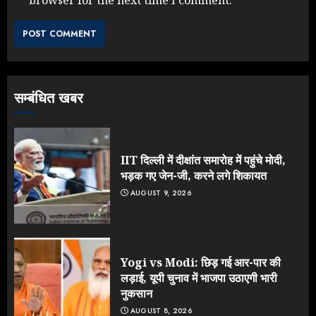
browser for the next time I comment.
Yogi Government ने विज्ञापनों पर
उड़ाए करोड़ों, टूट गया मोदी का रिकॉर्ड !
AUGUST 6, 2026
3
सम्बंधित खबर
Rahul Gandhi के तीखे वार से बार-बार
झुकी मोदी सरकार?
JULY 26, 2026
IIT दिल्ली में दीक्षांत समारोह में पहुंचे मोदी,
4
भड़क गए जेन-जी, करने लगे शिकायत
AUGUST 9, 2026
NEET महाघोटाले पर Rahul Gandhi
के आक्रामक तेवर, बैकफुट पर आई सरकार
JULY 24, 2026
Yogi vs Modi: छिड़ गई आर-पार की
5
लड़ाई, यूपी चुनाव में भाजपा उठाएगी भारी
नुकसान
AUGUST 8, 2026