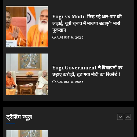
के आक्रामक तेवर, बैकफुट पर आई सरकार
JULY 24, 2026
Yogi vs Modi: छिड़ गई आर-पार की
4
लड़ाई, यूपी चुनाव में भाजपा उठाएगी भारी
नुकसान
AUGUST 8, 2026
Jantar Mantar Protest पर बॉलीवुड
का बदला रुख: सलमान और राजकुमार के यू-
टर्न पर उठे सवाल
JULY 23, 2026
Yogi Government ने विज्ञापनों पर
5
उड़ाए करोड़ों, टूट गया मोदी का रिकॉर्ड !
AUGUST 6, 2026
Yogi vs Modi: छिड़ गई आर-पार की
लड़ाई, यूपी चुनाव में भाजपा उठाएगी भारी
नुकसान
AUGUST 8, 2026
ट्रेंडिंग न्यूज़
1