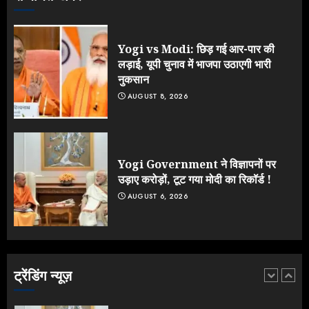
NEET महाघोटाले पर Rahul Gandhi
के आक्रामक तेवर, बैकफुट पर आई सरकार
JULY 24, 2026
Yogi vs Modi: छिड़ गई आर-पार की
4
लड़ाई, यूपी चुनाव में भाजपा उठाएगी भारी
नुकसान
AUGUST 8, 2026
Jantar Mantar Protest पर बॉलीवुड
का बदला रुख: सलमान और राजकुमार के यू-
टर्न पर उठे सवाल
JULY 23, 2026
Yogi Government ने विज्ञापनों पर
5
उड़ाए करोड़ों, टूट गया मोदी का रिकॉर्ड !
AUGUST 6, 2026
Yogi vs Modi: छिड़ गई आर-पार की
लड़ाई, यूपी चुनाव में भाजपा उठाएगी भारी
नुकसान
AUGUST 8, 2026
ट्रेंडिंग न्यूज़
1