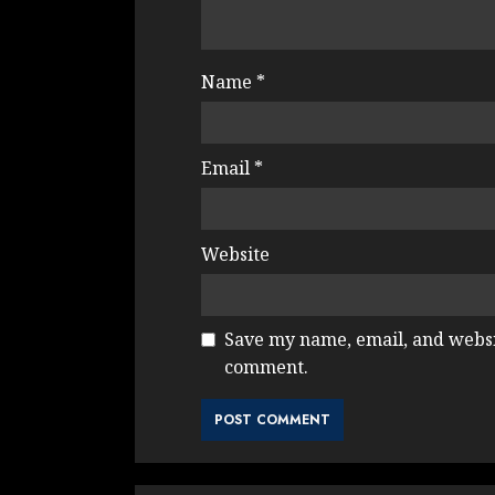
Name
*
Email
*
Website
Save my name, email, and websit
comment.