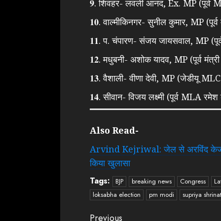
𝟗. शिवहर- लवली आनंद, Ex. MP (पूर्व M
𝟏𝟎. वाल्मीकिनगर- सुनील कुमार, MP (पूर्व
𝟏𝟏. प. चंपारण- संजय जायसवाल, MP (पू
𝟏𝟐. मधुबनी- अशोक यादव, MP (पूर्व मंत्र
𝟏𝟑. वैशाली- वीणा देवी, MP (जेडीयू MLC 
𝟏𝟒. सीवान- विजय लक्ष्मी (पूर्व MLA रमेश
Also Read-
Arvind Kejriwal: जेल से अरविंद केजरीव
किया खुलासा
Tags:
BJP
breaking news
Congress
La
loksabha election
pm modi
supriya shrina
Continue
Previous