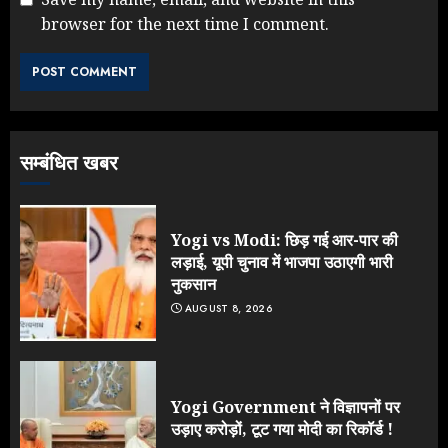
browser for the next time I comment.
Rahul Gandhi के तीखे वार से बार-बार
झुकी मोदी सरकार?
JULY 26, 2026
3
सम्बंधित खबर
NEET महाघोटाले पर Rahul Gandhi
के आक्रामक तेवर, बैकफुट पर आई सरकार
JULY 24, 2026
Yogi vs Modi: छिड़ गई आर-पार की
4
लड़ाई, यूपी चुनाव में भाजपा उठाएगी भारी
नुकसान
AUGUST 8, 2026
Jantar Mantar Protest पर बॉलीवुड
का बदला रुख: सलमान और राजकुमार के यू-
टर्न पर उठे सवाल
JULY 23, 2026
Yogi Government ने विज्ञापनों पर
5
उड़ाए करोड़ों, टूट गया मोदी का रिकॉर्ड !