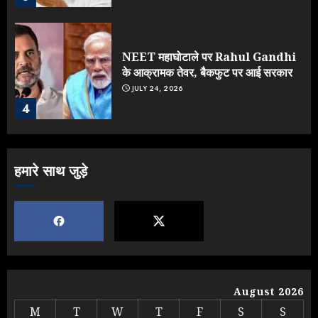
NEET महाघोटाले पर Rahul Gandhi
के आक्रामक तेवर, बैकफुट पर आई सरकार
JULY 24, 2026
4
Jantar Mantar Protest पर बॉलीवुड
हमारे साथ जुड़े
का बदला रुख: सलमान और राजकुमार के यू-
टर्न पर उठे सवाल
JULY 23, 2026
5
Yogi vs Modi: छिड़ गई आर-पार की
लड़ाई, यूपी चुनाव में भाजपा उठाएगी भारी
August 2026
नुकसान
M
T
W
T
F
S
S