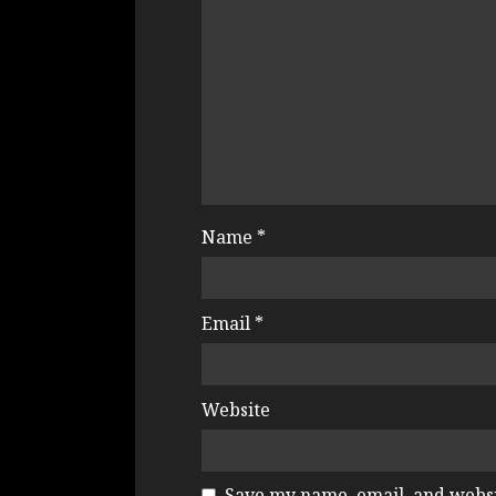
Name
*
Email
*
Website
Save my name, email, and websit