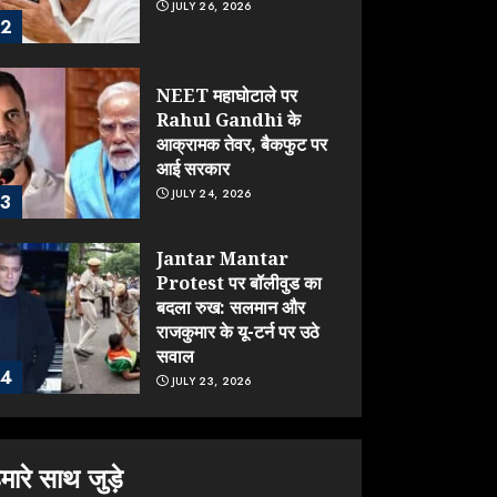
JULY 26, 2026
2
NEET महाघोटाले पर
Rahul Gandhi के
आक्रामक तेवर, बैकफुट पर
आई सरकार
JULY 24, 2026
3
Jantar Mantar
Protest पर बॉलीवुड का
बदला रुख: सलमान और
राजकुमार के यू-टर्न पर उठे
सवाल
4
JULY 23, 2026
ONGC के खजाने से RSS
के संगठनों पर मेहरबानी?
मारे साथ जुड़े
670 करोड़ रुपये के इस