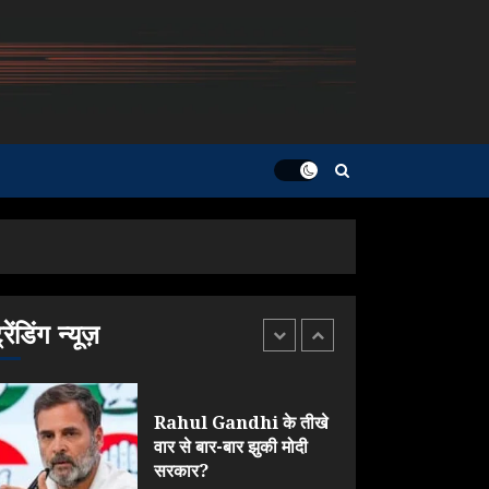
JULY 23, 2026
ONGC के खजाने से RSS
के संगठनों पर मेहरबानी?
670 करोड़ रुपये के इस
खुलासे ने मचाई सियासी
हलचल
5
JULY 19, 2026
Yogi Government ने
विज्ञापनों पर उड़ाए करोड़ों,
टूट गया मोदी का रिकॉर्ड !
AUGUST 6, 2026
्रेंडिंग न्यूज़
1
Rahul Gandhi के तीखे
वार से बार-बार झुकी मोदी
सरकार?