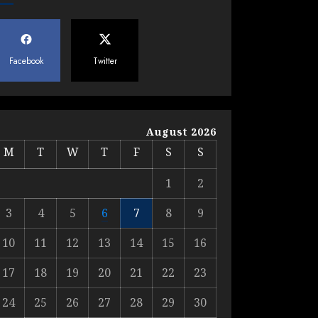
खुलासे ने मचाई सियासी
हलचल
5
JULY 19, 2026
Facebook
Twitter
Yogi Government ने
विज्ञापनों पर उड़ाए करोड़ों,
टूट गया मोदी का रिकॉर्ड !
August 2026
AUGUST 6, 2026
1
M
T
W
T
F
S
S
1
2
Rahul Gandhi के तीखे
3
4
5
6
7
8
9
वार से बार-बार झुकी मोदी
सरकार?
10
11
12
13
14
15
16
JULY 26, 2026
2
17
18
19
20
21
22
23
24
25
26
27
28
29
30
NEET महाघोटाले पर