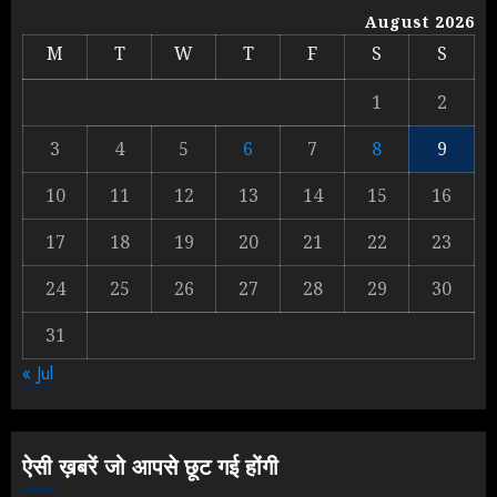
लड़ाई, यूपी चुनाव में भाजपा उठाएगी भारी
August 2026
नुकसान
M
T
W
T
F
S
S
AUGUST 8, 2026
1
1
2
3
4
5
6
7
8
9
Yogi Government ने विज्ञापनों पर
10
11
12
13
14
15
16
उड़ाए करोड़ों, टूट गया मोदी का रिकॉर्ड !
AUGUST 6, 2026
17
18
19
20
21
22
23
2
24
25
26
27
28
29
30
31
Rahul Gandhi के तीखे वार से बार-बार
« Jul
झुकी मोदी सरकार?
JULY 26, 2026
3
ऐसी ख़बरें जो आपसे छूट गई होंगी