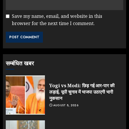
Save my name, email, and website in this
browser for the next time I comment.
Rahul Gandhi के तीखे वार से बार-बार
झुकी मोदी सरकार?
JULY 26, 2026
3
सम्बंधित खबर
NEET महाघोटाले पर Rahul Gandhi
के आक्रामक तेवर, बैकफुट पर आई सरकार
JULY 24, 2026
Yogi vs Modi: छिड़ गई आर-पार की
4
लड़ाई, यूपी चुनाव में भाजपा उठाएगी भारी
नुकसान
AUGUST 8, 2026
Jantar Mantar Protest पर बॉलीवुड
का बदला रुख: सलमान और राजकुमार के यू-
टर्न पर उठे सवाल