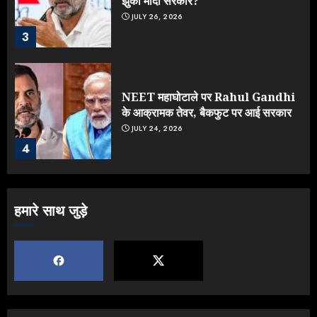
झुकी मोदी सरकार?
JULY 26, 2026
3
NEET महाघोटाले पर Rahul Gandhi
के आक्रामक तेवर, बैकफुट पर आई सरकार
JULY 24, 2026
4
Jantar Mantar Protest पर बॉलीवुड
हमारे साथ जुड़े
का बदला रुख: सलमान और राजकुमार के यू-
टर्न पर उठे सवाल
JULY 23, 2026
5
Yogi vs Modi: छिड़ गई आर-पार की