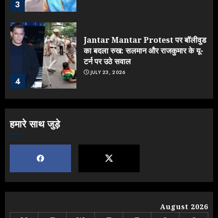
3
Jantar Mantar Protest पर बॉलीवुड
का बदला रुख: सलमान और राजकुमार के यू-
टर्न पर उठे सवाल
JULY 23, 2026
4
ONGC के खजाने से RSS के संगठनों पर
हमारे साथ जुड़े
मेहरबानी? 670 करोड़ रुपये के इस खुलासे ने
मचाई सियासी हलचल
JULY 19, 2026
5
Yogi Government ने विज्ञापनों पर
August 2026
उड़ाए करोड़ों, टूट गया मोदी का रिकॉर्ड !