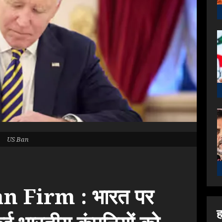
US Ban
n Firm : भारत पर
ह