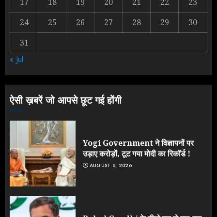
17
18
19
20
21
22
23
2
24
25
26
27
28
29
30
31
NEET महाघोटाले पर Rahul Gandhi
« Jul
के आक्रामक तेवर, बैकफुट पर आई सरकार
JULY 24, 2026
3
ऐसी ख़बरें जो आपसे छूट गई होंगी
Yogi Government ने विज्ञापनों पर
उड़ाए करोड़ों, टूट गया मोदी का रिकॉर्ड !
AUGUST 6, 2026