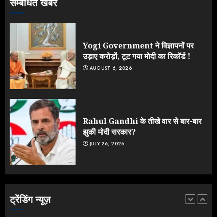
सम्बंधित खबर
Jantar Mantar Protest पर बॉलीवुड
का बदला रुख: सलमान और राजकुमार के यू-
टर्न पर उठे सवाल
JULY 23, 2026
Yogi Government ने विज्ञापनों पर
4
उड़ाए करोड़ों, टूट गया मोदी का रिकॉर्ड !
AUGUST 6, 2026
ONGC के खजाने से RSS के संगठनों पर
मेहरबानी? 670 करोड़ रुपये के इस खुलासे ने
मचाई सियासी हलचल
JULY 19, 2026
Rahul Gandhi के तीखे वार से बार-बार
5
झुकी मोदी सरकार?
JULY 26, 2026
Yogi Government ने विज्ञापनों पर
उड़ाए करोड़ों, टूट गया मोदी का रिकॉर्ड !
AUGUST 6, 2026
ट्रेंडिंग न्यूज़
1