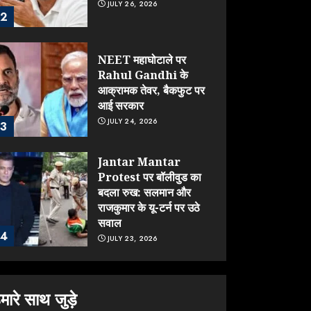
JULY 26, 2026
2
NEET महाघोटाले पर
Rahul Gandhi के
आक्रामक तेवर, बैकफुट पर
आई सरकार
JULY 24, 2026
3
Jantar Mantar
Protest पर बॉलीवुड का
बदला रुख: सलमान और
राजकुमार के यू-टर्न पर उठे
सवाल
4
JULY 23, 2026
ONGC के खजाने से RSS
के संगठनों पर मेहरबानी?
मारे साथ जुड़े
670 करोड़ रुपये के इस