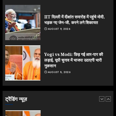
झुकी मोदी सरकार?
JULY 26, 2026
IIT दिल्ली में दीक्षांत समारोह में पहुंचे मोदी,
4
भड़क गए जेन-जी, करने लगे शिकायत
AUGUST 9, 2026
NEET महाघोटाले पर Rahul Gandhi
के आक्रामक तेवर, बैकफुट पर आई सरकार
JULY 24, 2026
Yogi vs Modi: छिड़ गई आर-पार की
5
लड़ाई, यूपी चुनाव में भाजपा उठाएगी भारी
नुकसान
AUGUST 8, 2026
IIT दिल्ली में दीक्षांत समारोह में पहुंचे मोदी,
भड़क गए जेन-जी, करने लगे शिकायत
AUGUST 9, 2026
ट्रेंडिंग न्यूज़
1