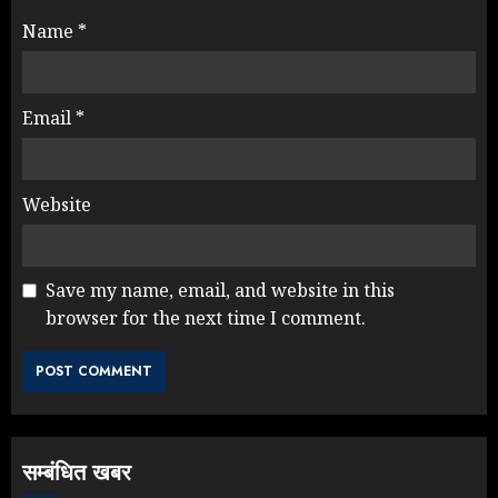
Name
*
Email
*
Website
Save my name, email, and website in this
browser for the next time I comment.
Yogi Government ने विज्ञापनों पर
उड़ाए करोड़ों, टूट गया मोदी का रिकॉर्ड !
AUGUST 6, 2026
3
सम्बंधित खबर
Rahul Gandhi के तीखे वार से बार-बार