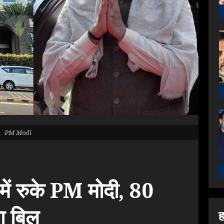
PM Modi
में रुके PM मोदी, 80
ा बिल
ह