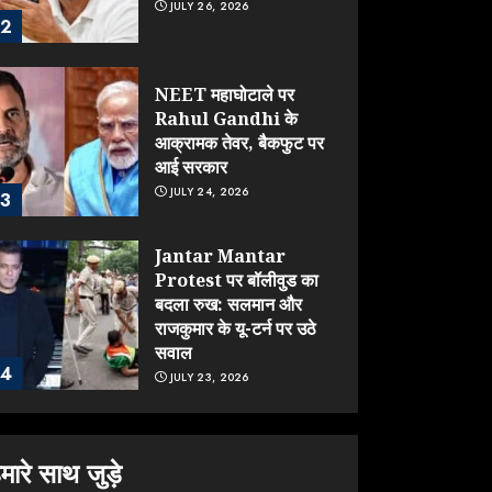
JULY 26, 2026
2
NEET महाघोटाले पर
Rahul Gandhi के
आक्रामक तेवर, बैकफुट पर
आई सरकार
JULY 24, 2026
3
Jantar Mantar
Protest पर बॉलीवुड का
बदला रुख: सलमान और
राजकुमार के यू-टर्न पर उठे
सवाल
4
JULY 23, 2026
ONGC के खजाने से RSS
के संगठनों पर मेहरबानी?
मारे साथ जुड़े
670 करोड़ रुपये के इस