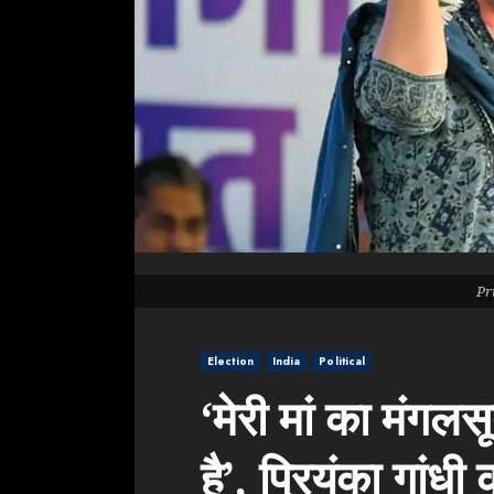
Pr
Election
India
Political
‘मेरी मां का मंगलस
है’, प्रियंका गां