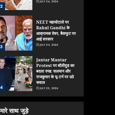
JULY 26, 2026
2
NEET महाघोटाले पर
Rahul Gandhi के
आक्रामक तेवर, बैकफुट पर
आई सरकार
JULY 24, 2026
3
Jantar Mantar
Protest पर बॉलीवुड का
बदला रुख: सलमान और
राजकुमार के यू-टर्न पर उठे
सवाल
4
JULY 23, 2026
ONGC के खजाने से RSS
के संगठनों पर मेहरबानी?
मारे साथ जुड़े
670 करोड़ रुपये के इस