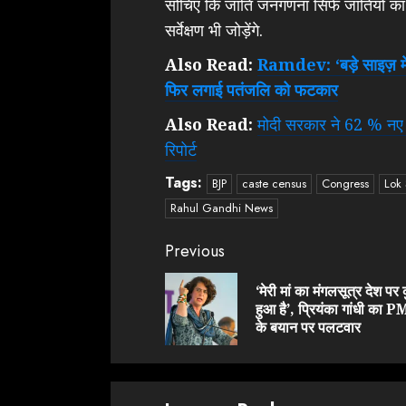
सोचिए कि जाति जनगणना सिर्फ जातियों का 
सर्वेक्षण भी जोड़ेंगे.
Also Read:
Ramdev: ‘बड़े साइज़ में वि
फिर लगाई पतंजलि को फटकार
Also Read:
मोदी सरकार ने 62 % नए 
रिपोर्ट
Tags:
BJP
caste census
Congress
Lok 
Rahul Gandhi News
Continue
Previous
Reading
‘मेरी मां का मंगलसूत्र देश पर क
हुआ है’, प्रियंका गांधी का P
के बयान पर पलटवार