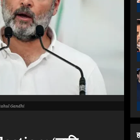
Rahul Gandhi
ह