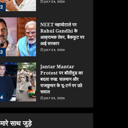
JULY 26, 2026
2
NEET महाघोटाले पर
Rahul Gandhi के
आक्रामक तेवर, बैकफुट पर
आई सरकार
JULY 24, 2026
3
Jantar Mantar
Protest पर बॉलीवुड का
बदला रुख: सलमान और
राजकुमार के यू-टर्न पर उठे
सवाल
4
JULY 23, 2026
ONGC के खजाने से RSS
के संगठनों पर मेहरबानी?
मारे साथ जुड़े
670 करोड़ रुपये के इस