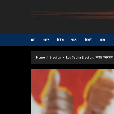
Skip
to
content
होम
भारत
विदेश
राज्य
दिल्ली
खेल
म
Home
Election
Lok Sabha Election: ‘जाति जनगणना मेर