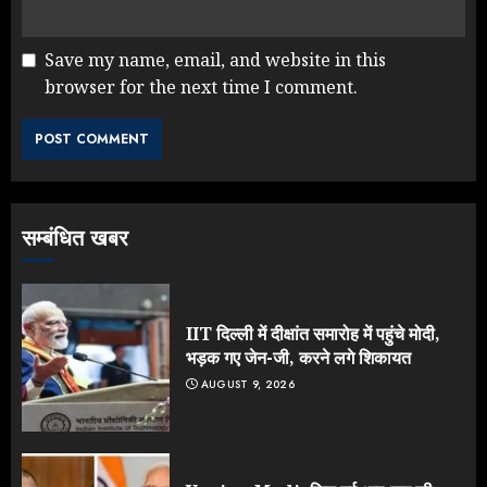
Save my name, email, and website in this
browser for the next time I comment.
Yogi Government ने विज्ञापनों पर
उड़ाए करोड़ों, टूट गया मोदी का रिकॉर्ड !
AUGUST 6, 2026
3
सम्बंधित खबर
Rahul Gandhi के तीखे वार से बार-बार
झुकी मोदी सरकार?
JULY 26, 2026
IIT दिल्ली में दीक्षांत समारोह में पहुंचे मोदी,
4
भड़क गए जेन-जी, करने लगे शिकायत
AUGUST 9, 2026
NEET महाघोटाले पर Rahul Gandhi
के आक्रामक तेवर, बैकफुट पर आई सरकार
JULY 24, 2026