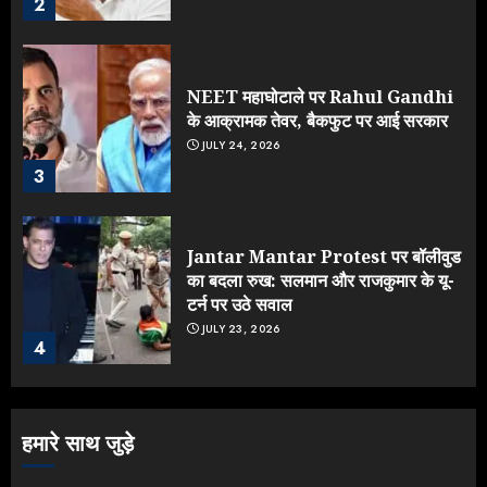
2
NEET महाघोटाले पर Rahul Gandhi
के आक्रामक तेवर, बैकफुट पर आई सरकार
JULY 24, 2026
3
Jantar Mantar Protest पर बॉलीवुड
का बदला रुख: सलमान और राजकुमार के यू-
टर्न पर उठे सवाल
JULY 23, 2026
4
ONGC के खजाने से RSS के संगठनों पर
हमारे साथ जुड़े
मेहरबानी? 670 करोड़ रुपये के इस खुलासे ने
मचाई सियासी हलचल