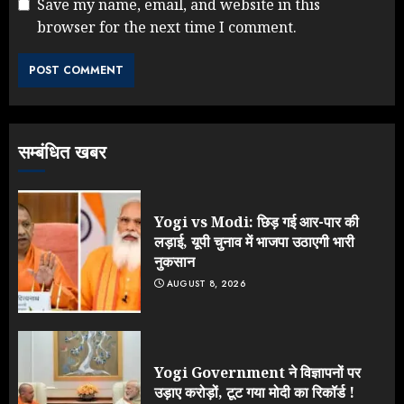
Save my name, email, and website in this
browser for the next time I comment.
Rahul Gandhi के तीखे वार से बार-बार
झुकी मोदी सरकार?
JULY 26, 2026
3
सम्बंधित खबर
NEET महाघोटाले पर Rahul Gandhi
के आक्रामक तेवर, बैकफुट पर आई सरकार
JULY 24, 2026
Yogi vs Modi: छिड़ गई आर-पार की
4
लड़ाई, यूपी चुनाव में भाजपा उठाएगी भारी
नुकसान
AUGUST 8, 2026
Jantar Mantar Protest पर बॉलीवुड
का बदला रुख: सलमान और राजकुमार के यू-
टर्न पर उठे सवाल
JULY 23, 2026
Yogi Government ने विज्ञापनों पर
5
उड़ाए करोड़ों, टूट गया मोदी का रिकॉर्ड !