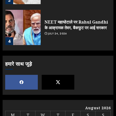
3
NEET महाघोटाले पर Rahul Gandhi
के आक्रामक तेवर, बैकफुट पर आई सरकार
JULY 24, 2026
4
Jantar Mantar Protest पर बॉलीवुड
हमारे साथ जुड़े
का बदला रुख: सलमान और राजकुमार के यू-
टर्न पर उठे सवाल
JULY 23, 2026
5
Yogi vs Modi: छिड़ गई आर-पार की
लड़ाई, यूपी चुनाव में भाजपा उठाएगी भारी
August 2026
नुकसान
M
T
W
T
F
S
S