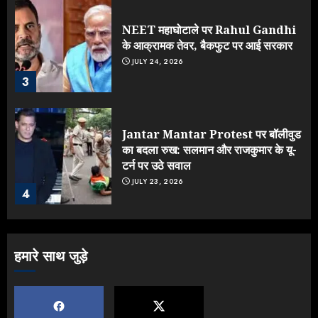
NEET महाघोटाले पर Rahul Gandhi
के आक्रामक तेवर, बैकफुट पर आई सरकार
JULY 24, 2026
3
Jantar Mantar Protest पर बॉलीवुड
का बदला रुख: सलमान और राजकुमार के यू-
टर्न पर उठे सवाल
JULY 23, 2026
4
ONGC के खजाने से RSS के संगठनों पर
हमारे साथ जुड़े
मेहरबानी? 670 करोड़ रुपये के इस खुलासे ने
मचाई सियासी हलचल
JULY 19, 2026
5