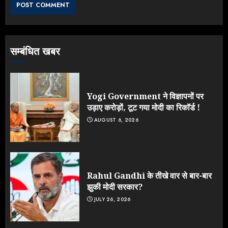
JULY 24, 2026
3
सम्बंधित खबर
Jantar Mantar Protest पर बॉलीवुड
का बदला रुख: सलमान और राजकुमार के यू-
टर्न पर उठे सवाल
JULY 23, 2026
Yogi Government ने विज्ञापनों पर
4
उड़ाए करोड़ों, टूट गया मोदी का रिकॉर्ड !
AUGUST 6, 2026
ONGC के खजाने से RSS के संगठनों पर
मेहरबानी? 670 करोड़ रुपये के इस खुलासे ने
मचाई सियासी हलचल
JULY 19, 2026
Rahul Gandhi के तीखे वार से बार-बार
5
झुकी मोदी सरकार?
JULY 26, 2026
Yogi Government ने विज्ञापनों पर