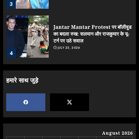
3
Jantar Mantar Protest पर बॉलीवुड
का बदला रुख: सलमान और राजकुमार के यू-
टर्न पर उठे सवाल
JULY 23, 2026
4
ONGC के खजाने से RSS के संगठनों पर
हमारे साथ जुड़े
मेहरबानी? 670 करोड़ रुपये के इस खुलासे ने
मचाई सियासी हलचल
JULY 19, 2026
5
Yogi Government ने विज्ञापनों पर
August 2026
उड़ाए करोड़ों, टूट गया मोदी का रिकॉर्ड !