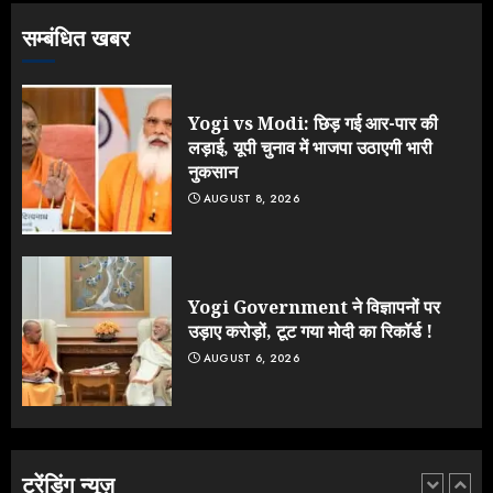
सम्बंधित खबर
NEET महाघोटाले पर Rahul Gandhi
के आक्रामक तेवर, बैकफुट पर आई सरकार
JULY 24, 2026
Yogi vs Modi: छिड़ गई आर-पार की
4
लड़ाई, यूपी चुनाव में भाजपा उठाएगी भारी
नुकसान
AUGUST 8, 2026
Jantar Mantar Protest पर बॉलीवुड
का बदला रुख: सलमान और राजकुमार के यू-
टर्न पर उठे सवाल
JULY 23, 2026
Yogi Government ने विज्ञापनों पर
5
उड़ाए करोड़ों, टूट गया मोदी का रिकॉर्ड !
AUGUST 6, 2026
Yogi vs Modi: छिड़ गई आर-पार की
लड़ाई, यूपी चुनाव में भाजपा उठाएगी भारी
नुकसान
AUGUST 8, 2026
ट्रेंडिंग न्यूज़
1