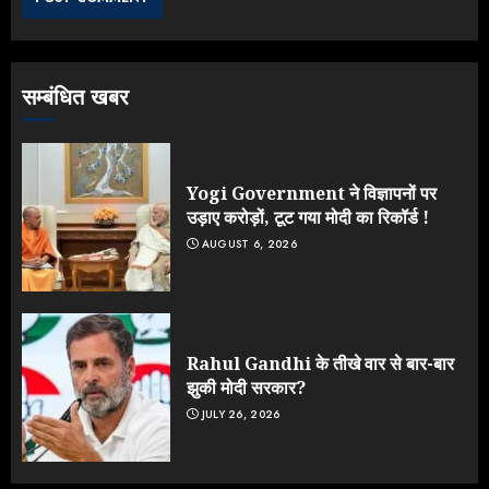
3
सम्बंधित खबर
Jantar Mantar Protest पर बॉलीवुड
का बदला रुख: सलमान और राजकुमार के यू-
टर्न पर उठे सवाल
JULY 23, 2026
Yogi Government ने विज्ञापनों पर
4
उड़ाए करोड़ों, टूट गया मोदी का रिकॉर्ड !
AUGUST 6, 2026
ONGC के खजाने से RSS के संगठनों पर
मेहरबानी? 670 करोड़ रुपये के इस खुलासे ने
मचाई सियासी हलचल
JULY 19, 2026
Rahul Gandhi के तीखे वार से बार-बार
5
झुकी मोदी सरकार?
JULY 26, 2026
Yogi Government ने विज्ञापनों पर