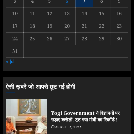
3
4
5
6
7
8
9
Rahul Gandhi के तीखे वार से बार-बार
10
11
12
13
14
15
16
झुकी मोदी सरकार?
JULY 26, 2026
17
18
19
20
21
22
23
2
24
25
26
27
28
29
30
31
NEET महाघोटाले पर Rahul Gandhi
« Jul
के आक्रामक तेवर, बैकफुट पर आई सरकार
JULY 24, 2026
3
ऐसी ख़बरें जो आपसे छूट गई होंगी
Yogi Government ने विज्ञापनों पर
उड़ाए करोड़ों, टूट गया मोदी का रिकॉर्ड !
AUGUST 6, 2026