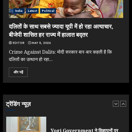
JULY 24, 2026
India
Latest
Political
4
दलितों के साथ सबसे ज्यादा यूपी में हो रहा अत्याचार,
बीजेपी शासित हर राज्य में हालात बद्तर
Jantar Mantar Protest पर बॉलीवुड
का बदला रुख: सलमान और राजकुमार के यू-
EDITOR
MAY 8, 2026
टर्न पर उठे सवाल
Crime Against Dalits: मोदी सरकार बार-बार कहती है कि
JULY 23, 2026
दलितों का उत्थान हो रहा...
5
और पढ़ें
Yogi vs Modi: छिड़ गई आर-पार की
लड़ाई, यूपी चुनाव में भाजपा उठाएगी भारी
नुकसान
AUGUST 8, 2026
ट्रेंडिंग न्यूज़
1
Yogi Government ने विज्ञापनों पर