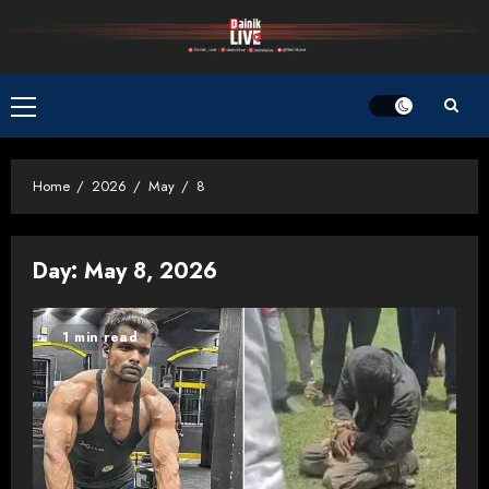
Skip
to
content
Primary
Menu
Home
2026
May
8
Day:
May 8, 2026
1 min read