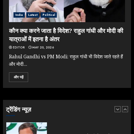
टर्न पर उठे सवाल
JULY 23, 2026
India
Latest
Political
4
कौन क्या करने जाता है विदेश? राहुल गांधी और मोदी की
यात्राओं में इतना है अंतर
ONGC के खजाने से RSS के संगठनों पर
मेहरबानी? 670 करोड़ रुपये के इस खुलासे ने
EDITOR
MAY 20, 2026
मचाई सियासी हलचल
Rahul Gandhi vs PM Modi: राहुल गांधी भी विदेश जाते रहते हैं
JULY 19, 2026
और मोदी...
5
और पढ़ें
Yogi Government ने विज्ञापनों पर
उड़ाए करोड़ों, टूट गया मोदी का रिकॉर्ड !
AUGUST 6, 2026
ट्रेंडिंग न्यूज़
1