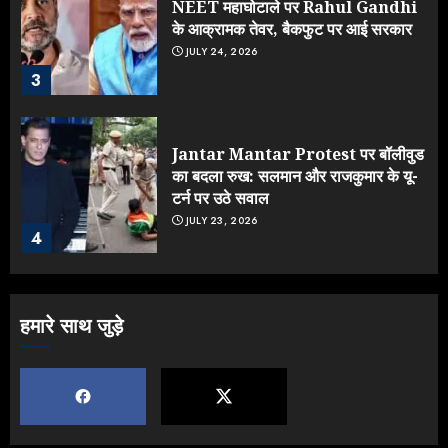
NEET महाघोटाले पर Rahul Gandhi
के आक्रामक तेवर, बैकफुट पर आई सरकार
JULY 24, 2026
3
Jantar Mantar Protest पर बॉलीवुड
का बदला रुख: सलमान और राजकुमार के यू-
टर्न पर उठे सवाल
JULY 23, 2026
4
ONGC के खजाने से RSS के संगठनों पर
हमारे साथ जुड़े
मेहरबानी? 670 करोड़ रुपये के इस खुलासे ने
मचाई सियासी हलचल
JULY 19, 2026
5