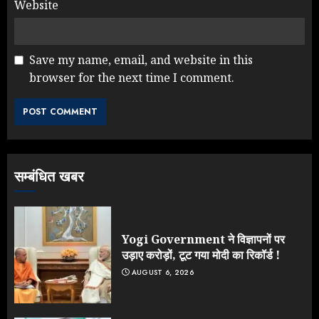
Website
Save my name, email, and website in this
browser for the next time I comment.
NEET महाघोटाले पर Rahul Gandhi
के आक्रामक तेवर, बैकफुट पर आई सरकार
JULY 24, 2026
3
सम्बंधित खबर
Jantar Mantar Protest पर बॉलीवुड
का बदला रुख: सलमान और राजकुमार के यू-
टर्न पर उठे सवाल
JULY 23, 2026
Yogi Government ने विज्ञापनों पर
4
उड़ाए करोड़ों, टूट गया मोदी का रिकॉर्ड !
AUGUST 6, 2026
ONGC के खजाने से RSS के संगठनों पर
मेहरबानी? 670 करोड़ रुपये के इस खुलासे ने