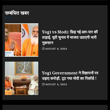
सम्बंधित खबर
NEET महाघोटाले पर Rahul Gandhi
के आक्रामक तेवर, बैकफुट पर आई सरकार
JULY 24, 2026
Yogi vs Modi: छिड़ गई आर-पार की
4
लड़ाई, यूपी चुनाव में भाजपा उठाएगी भारी
नुकसान
AUGUST 8, 2026
Jantar Mantar Protest पर बॉलीवुड
का बदला रुख: सलमान और राजकुमार के यू-
टर्न पर उठे सवाल
JULY 23, 2026
Yogi Government ने विज्ञापनों पर
5
उड़ाए करोड़ों, टूट गया मोदी का रिकॉर्ड !
AUGUST 6, 2026
Yogi vs Modi: छिड़ गई आर-पार की
लड़ाई, यूपी चुनाव में भाजपा उठाएगी भारी
नुकसान
AUGUST 8, 2026