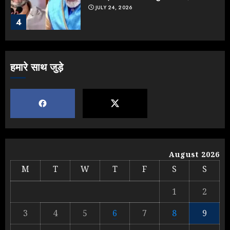
JULY 24, 2026
4
Jantar Mantar Protest पर बॉलीवुड
हमारे साथ जुड़े
का बदला रुख: सलमान और राजकुमार के यू-
टर्न पर उठे सवाल
JULY 23, 2026
5
Yogi vs Modi: छिड़ गई आर-पार की
लड़ाई, यूपी चुनाव में भाजपा उठाएगी भारी
August 2026
नुकसान
M
T
W
T
F
S
S
AUGUST 8, 2026
1
1
2
3
4
5
6
7
8
9
Yogi Government ने विज्ञापनों पर