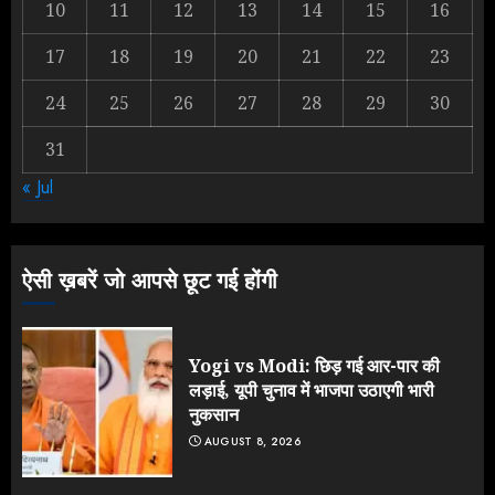
10
11
12
13
14
15
16
उड़ाए करोड़ों, टूट गया मोदी का रिकॉर्ड !
AUGUST 6, 2026
17
18
19
20
21
22
23
2
24
25
26
27
28
29
30
31
Rahul Gandhi के तीखे वार से बार-बार
« Jul
झुकी मोदी सरकार?
JULY 26, 2026
3
ऐसी ख़बरें जो आपसे छूट गई होंगी
Yogi vs Modi: छिड़ गई आर-पार की
लड़ाई, यूपी चुनाव में भाजपा उठाएगी भारी
नुकसान
AUGUST 8, 2026