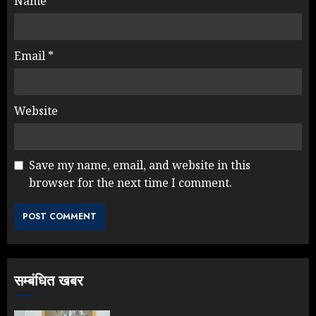
Name
*
Email
*
Website
Save my name, email, and website in this
browser for the next time I comment.
NEET महाघोटाले पर Rahul Gandhi
के आक्रामक तेवर, बैकफुट पर आई सरकार
JULY 24, 2026
3
सम्बंधित खबर
Jantar Mantar Protest पर बॉलीवुड
का बदला रुख: सलमान और राजकुमार के यू-