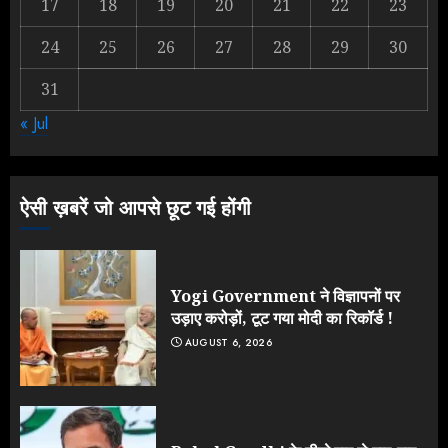
17
18
19
20
21
22
23
2
24
25
26
27
28
29
30
31
NEET महाघोटाले पर Rahul Gandhi
« Jul
के आक्रामक तेवर, बैकफुट पर आई सरकार
JULY 24, 2026
3
ऐसी ख़बरें जो आपसे छूट गई होंगी
Yogi Government ने विज्ञापनों पर
उड़ाए करोड़ों, टूट गया मोदी का रिकॉर्ड !
AUGUST 6, 2026