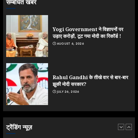
सम्बंधित खबर
Jantar Mantar Protest पर बॉलीवुड
का बदला रुख: सलमान और राजकुमार के यू-
टर्न पर उठे सवाल
JULY 23, 2026
Yogi Government ने विज्ञापनों पर
4
उड़ाए करोड़ों, टूट गया मोदी का रिकॉर्ड !
AUGUST 6, 2026
ONGC के खजाने से RSS के संगठनों पर
मेहरबानी? 670 करोड़ रुपये के इस खुलासे ने
मचाई सियासी हलचल
JULY 19, 2026
Rahul Gandhi के तीखे वार से बार-बार
5
झुकी मोदी सरकार?
JULY 26, 2026
Yogi Government ने विज्ञापनों पर
उड़ाए करोड़ों, टूट गया मोदी का रिकॉर्ड !
AUGUST 6, 2026
ट्रेंडिंग न्यूज़
1