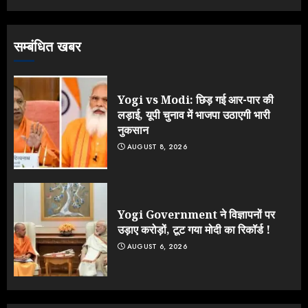
3
सम्बंधित खबर
NEET महाघोटाले पर Rahul Gandhi
के आक्रामक तेवर, बैकफुट पर आई सरकार
JULY 24, 2026
Yogi vs Modi: छिड़ गई आर-पार की
4
लड़ाई, यूपी चुनाव में भाजपा उठाएगी भारी
नुकसान
AUGUST 8, 2026
Jantar Mantar Protest पर बॉलीवुड
का बदला रुख: सलमान और राजकुमार के यू-
टर्न पर उठे सवाल
JULY 23, 2026
Yogi Government ने विज्ञापनों पर
5
उड़ाए करोड़ों, टूट गया मोदी का रिकॉर्ड !
AUGUST 6, 2026
Yogi vs Modi: छिड़ गई आर-पार की
लड़ाई, यूपी चुनाव में भाजपा उठाएगी भारी
नुकसान