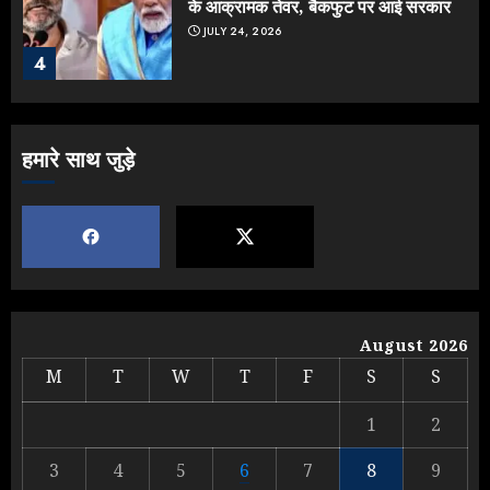
के आक्रामक तेवर, बैकफुट पर आई सरकार
JULY 24, 2026
4
Jantar Mantar Protest पर बॉलीवुड
हमारे साथ जुड़े
का बदला रुख: सलमान और राजकुमार के यू-
टर्न पर उठे सवाल
JULY 23, 2026
5
Yogi vs Modi: छिड़ गई आर-पार की
लड़ाई, यूपी चुनाव में भाजपा उठाएगी भारी
August 2026
नुकसान
M
T
W
T
F
S
S
AUGUST 8, 2026
1
1
2
3
4
5
6
7
8
9