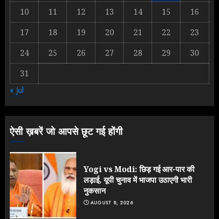
Yogi Government ने विज्ञापनों पर
10
11
12
13
14
15
16
उड़ाए करोड़ों, टूट गया मोदी का रिकॉर्ड !
AUGUST 6, 2026
17
18
19
20
21
22
23
2
24
25
26
27
28
29
30
31
Rahul Gandhi के तीखे वार से बार-बार
« Jul
झुकी मोदी सरकार?
JULY 26, 2026
3
ऐसी ख़बरें जो आपसे छूट गई होंगी
Yogi vs Modi: छिड़ गई आर-पार की
लड़ाई, यूपी चुनाव में भाजपा उठाएगी भारी
नुकसान
AUGUST 8, 2026