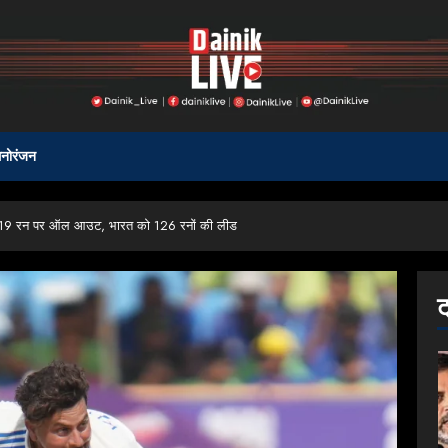
नोरंजन
ैंड 319 रन पर ऑल आउट, भारत को 126 रनों की लीड
ट