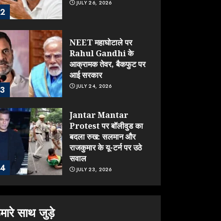
JULY 26, 2026
2
NEET महाघोटाले पर
Rahul Gandhi के
आक्रामक तेवर, बैकफुट पर
आई सरकार
JULY 24, 2026
3
Jantar Mantar
Protest पर बॉलीवुड का
बदला रुख: सलमान और
राजकुमार के यू-टर्न पर उठे
सवाल
4
JULY 23, 2026
ONGC के खजाने से RSS
के संगठनों पर मेहरबानी?
मारे साथ जुड़े
670 करोड़ रुपये के इस