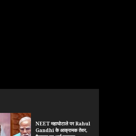
NEET महाघोटाले पर Rahul
Gandhi के आक्रामक तेवर,