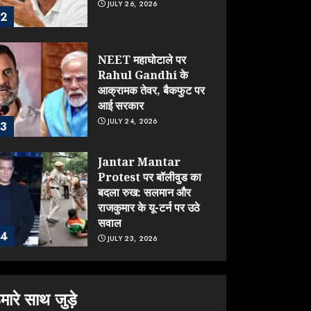
JULY 26, 2026
2
NEET महाघोटाले पर
Rahul Gandhi के
आक्रामक तेवर, बैकफुट पर
आई सरकार
JULY 24, 2026
3
Jantar Mantar
Protest पर बॉलीवुड का
बदला रुख: सलमान और
राजकुमार के यू-टर्न पर उठे
सवाल
4
JULY 23, 2026
ONGC के खजाने से RSS
के संगठनों पर मेहरबानी?
मारे साथ जुड़े
670 करोड़ रुपये के इस