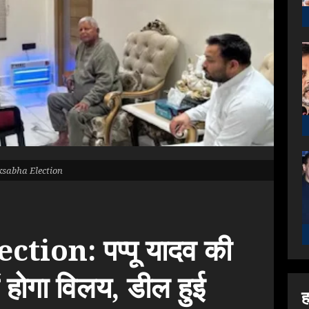
ksabha Election
ion: पप्पू यादव की
में होगा विलय, डील हुई
ह