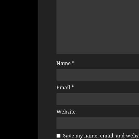
Name
*
Email
*
Website
Save my name, email, and websit