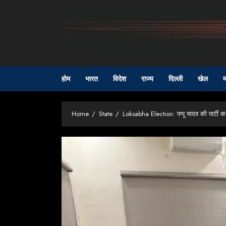
Skip
to
content
होम
भारत
विदेश
राज्य
दिल्ली
खेल
म
Home
State
Loksabha Election: पप्पू यादव की पार्टी का