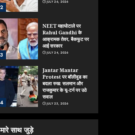
JULY 26, 2026
2
NEET महाघोटाले पर
Rahul Gandhi के
आक्रामक तेवर, बैकफुट पर
आई सरकार
JULY 24, 2026
3
Jantar Mantar
Protest पर बॉलीवुड का
बदला रुख: सलमान और
राजकुमार के यू-टर्न पर उठे
सवाल
4
JULY 23, 2026
ONGC के खजाने से RSS
के संगठनों पर मेहरबानी?
मारे साथ जुड़े
670 करोड़ रुपये के इस