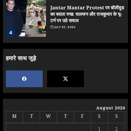
Jantar Mantar Protest पर बॉलीवुड
का बदला रुख: सलमान और राजकुमार के यू-
टर्न पर उठे सवाल
JULY 23, 2026
4
ONGC के खजाने से RSS के संगठनों पर
हमारे साथ जुड़े
मेहरबानी? 670 करोड़ रुपये के इस खुलासे ने
मचाई सियासी हलचल
JULY 19, 2026
5
Yogi Government ने विज्ञापनों पर
August 2026
उड़ाए करोड़ों, टूट गया मोदी का रिकॉर्ड !
M
T
W
T
F
S
S
AUGUST 6, 2026
1
1
2