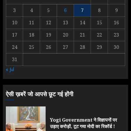
3
4
5
6
7
8
9
Rahul Gandhi के तीखे वार से बार-बार
10
11
12
13
14
15
16
झुकी मोदी सरकार?
JULY 26, 2026
17
18
19
20
21
22
23
2
24
25
26
27
28
29
30
31
NEET महाघोटाले पर Rahul Gandhi
« Jul
के आक्रामक तेवर, बैकफुट पर आई सरकार
JULY 24, 2026
3
ऐसी ख़बरें जो आपसे छूट गई होंगी
Yogi Government ने विज्ञापनों पर
उड़ाए करोड़ों, टूट गया मोदी का रिकॉर्ड !