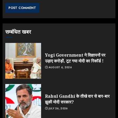
के आक्रामक तेवर, बैकफुट पर आई सरकार
JULY 24, 2026
3
सम्बंधित खबर
Jantar Mantar Protest पर बॉलीवुड
का बदला रुख: सलमान और राजकुमार के यू-
टर्न पर उठे सवाल
JULY 23, 2026
Yogi Government ने विज्ञापनों पर
4
उड़ाए करोड़ों, टूट गया मोदी का रिकॉर्ड !
AUGUST 6, 2026
ONGC के खजाने से RSS के संगठनों पर
मेहरबानी? 670 करोड़ रुपये के इस खुलासे ने
मचाई सियासी हलचल
JULY 19, 2026
Rahul Gandhi के तीखे वार से बार-बार
5
झुकी मोदी सरकार?
JULY 26, 2026