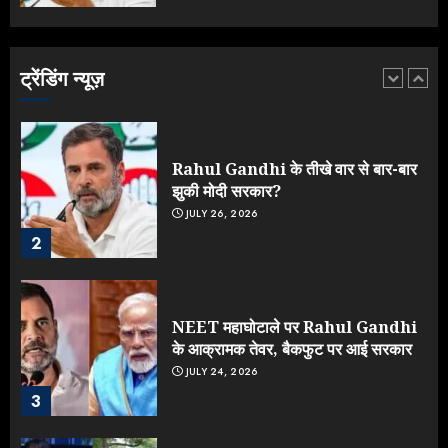
Yogi Government ने विज्ञापनों पर
उड़ाए करोड़ों, टूट गया मोदी का रिकॉर्ड !
AUGUST 6, 2026
ट्रेंडिंग न्यूज़
1
Rahul Gandhi के तीखे वार से बार-बार
झुकी मोदी सरकार?
JULY 26, 2026
2
NEET महाघोटाले पर Rahul Gandhi
के आक्रामक तेवर, बैकफुट पर आई सरकार
JULY 24, 2026
3