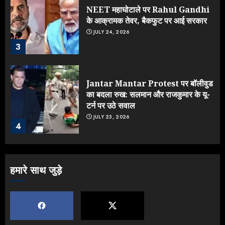
NEET महाघोटाले पर Rahul Gandhi
के आक्रामक तेवर, बैकफुट पर आई सरकार
JULY 24, 2026
3
Jantar Mantar Protest पर बॉलीवुड
का बदला रुख: सलमान और राजकुमार के यू-
टर्न पर उठे सवाल
JULY 23, 2026
4
ONGC के खजाने से RSS के संगठनों पर
हमारे साथ जुड़े
मेहरबानी? 670 करोड़ रुपये के इस खुलासे ने
मचाई सियासी हलचल
JULY 19, 2026
5