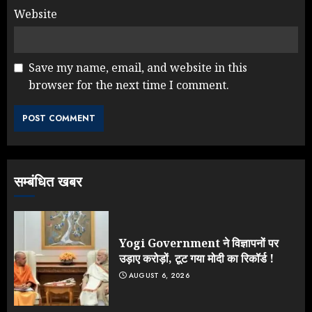
Website
Save my name, email, and website in this
browser for the next time I comment.
NEET महाघोटाले पर Rahul Gandhi
के आक्रामक तेवर, बैकफुट पर आई सरकार
JULY 24, 2026
3
सम्बंधित खबर
Jantar Mantar Protest पर बॉलीवुड
का बदला रुख: सलमान और राजकुमार के यू-
टर्न पर उठे सवाल
JULY 23, 2026
Yogi Government ने विज्ञापनों पर
4
उड़ाए करोड़ों, टूट गया मोदी का रिकॉर्ड !
AUGUST 6, 2026
ONGC के खजाने से RSS के संगठनों पर