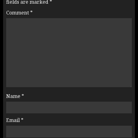
fields are marked
*
Comment
*
Name
*
Email
*