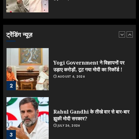
Yogi vs Modi: छिड़ गई आर-पार की
लड़ाई, यूपी चुनाव में भाजपा उठाएगी भारी
नुकसान
AUGUST 8, 2026
ट्रेंडिंग न्यूज़
1
Yogi Government ने विज्ञापनों पर
उड़ाए करोड़ों, टूट गया मोदी का रिकॉर्ड !
AUGUST 6, 2026
2
Rahul Gandhi के तीखे वार से बार-बार
झुकी मोदी सरकार?
JULY 26, 2026
3