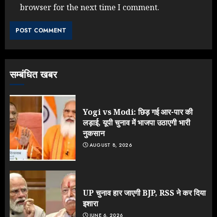
browser for the next time I comment.
Rahul Gandhi के तीखे वार से बार-बार
झुकी मोदी सरकार?
JULY 26, 2026
3
सम्बंधित खबर
NEET महाघोटाले पर Rahul Gandhi
के आक्रामक तेवर, बैकफुट पर आई सरकार
JULY 24, 2026
Yogi vs Modi: छिड़ गई आर-पार की
4
लड़ाई, यूपी चुनाव में भाजपा उठाएगी भारी
नुकसान
AUGUST 8, 2026
Jantar Mantar Protest पर बॉलीवुड
का बदला रुख: सलमान और राजकुमार के यू-
टर्न पर उठे सवाल
JULY 23, 2026
UP चुनाव हार जाएगी BJP, RSS ने कर दिया
5
इशारा
JUNE 6, 2026