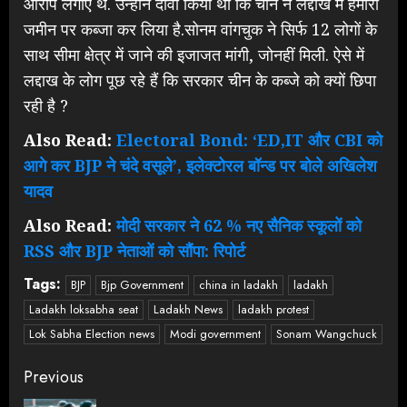
आरोप लगाए थे. उन्होंने दावा किया था कि चीन ने लद्दाख में हमारी
जमीन पर कब्जा कर लिया है.सोनम वांगचुक ने सिर्फ 12 लोगों के
साथ सीमा क्षेत्र में जाने की इजाजत मांगी, जोनहीं मिली. ऐसे में
लद्दाख के लोग पूछ रहे हैं कि सरकार चीन के कब्जे को क्यों छिपा
रही है ?
Also Read:
Electoral Bond: ‘ED,IT और CBI को
आगे कर BJP ने चंदे वसूले’, इलेक्टोरल बॉन्ड पर बोले अखिलेश
यादव
Also Read:
मोदी सरकार ने 62 % नए सैनिक स्कूलों को
RSS और BJP नेताओं को सौंपा: रिपोर्ट
Tags:
BJP
Bjp Government
china in ladakh
ladakh
Ladakh loksabha seat
Ladakh News
ladakh protest
Lok Sabha Election news
Modi government
Sonam Wangchuck
Continue
Previous