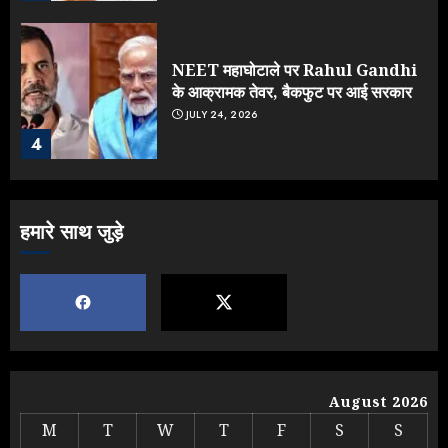
NEET महाघोटाले पर Rahul Gandhi
के आक्रामक तेवर, बैकफुट पर आई सरकार
JULY 24, 2026
4
Jantar Mantar Protest पर बॉलीवुड
हमारे साथ जुड़े
का बदला रुख: सलमान और राजकुमार के यू-
टर्न पर उठे सवाल
JULY 23, 2026
5
Yogi vs Modi: छिड़ गई आर-पार की
लड़ाई, यूपी चुनाव में भाजपा उठाएगी भारी
August 2026
नुकसान
M
T
W
T
F
S
S
AUGUST 8, 2026