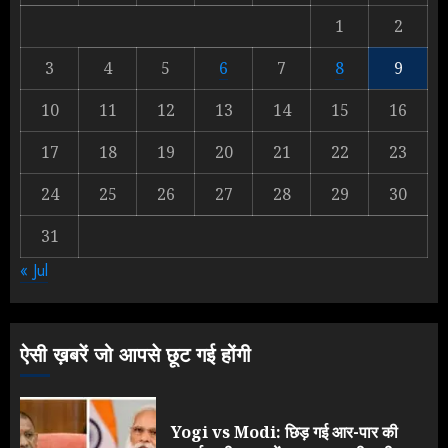
1
1
2
3
4
5
6
7
8
9
Yogi Government ने विज्ञापनों पर
10
11
12
13
14
15
16
उड़ाए करोड़ों, टूट गया मोदी का रिकॉर्ड !
AUGUST 6, 2026
17
18
19
20
21
22
23
2
24
25
26
27
28
29
30
31
Rahul Gandhi के तीखे वार से बार-बार
« Jul
झुकी मोदी सरकार?
JULY 26, 2026
3
ऐसी ख़बरें जो आपसे छूट गई होंगी
Yogi vs Modi: छिड़ गई आर-पार की