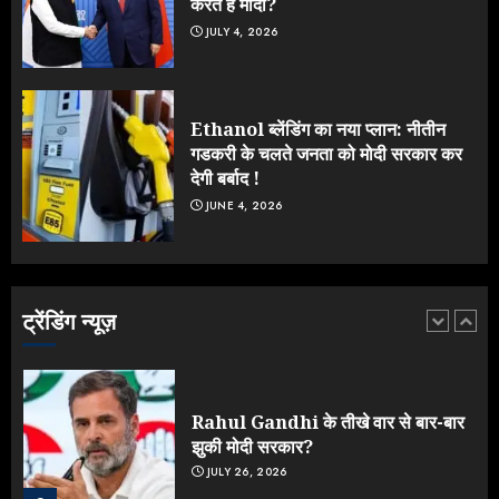
करते हैं मोदी?
JULY 4, 2026
ONGC के खजाने से RSS के संगठनों पर
मेहरबानी? 670 करोड़ रुपये के इस खुलासे ने
मचाई सियासी हलचल
Ethanol ब्लेंडिंग का नया प्लान: नीतीन
JULY 19, 2026
5
गडकरी के चलते जनता को मोदी सरकार कर
देगी बर्बाद !
JUNE 4, 2026
Yogi Government ने विज्ञापनों पर
उड़ाए करोड़ों, टूट गया मोदी का रिकॉर्ड !
AUGUST 6, 2026
ट्रेंडिंग न्यूज़
1
Rahul Gandhi के तीखे वार से बार-बार
झुकी मोदी सरकार?
JULY 26, 2026