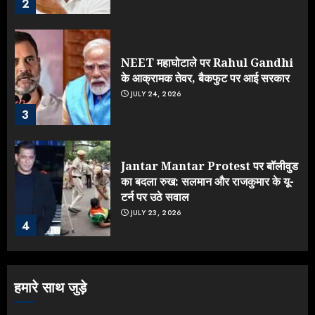
2
NEET महाघोटाले पर Rahul Gandhi
के आक्रामक तेवर, बैकफुट पर आई सरकार
JULY 24, 2026
3
Jantar Mantar Protest पर बॉलीवुड
का बदला रुख: सलमान और राजकुमार के यू-
टर्न पर उठे सवाल
JULY 23, 2026
4
ONGC के खजाने से RSS के संगठनों पर
हमारे साथ जुड़े
मेहरबानी? 670 करोड़ रुपये के इस खुलासे ने
मचाई सियासी हलचल