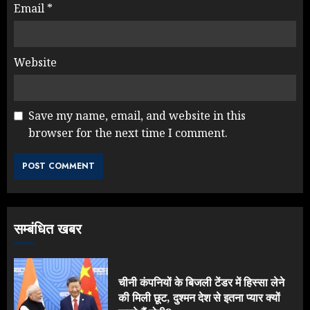
Email
*
Website
Save my name, email, and website in this
browser for the next time I comment.
NEET महाघोटाले पर Rahul Gandhi
के आक्रामक तेवर, बैकफुट पर आई सरकार
JULY 24, 2026
3
सम्बंधित खबर
Jantar Mantar Protest पर बॉलीवुड
का बदला रुख: सलमान और राजकुमार के यू-
टर्न पर उठे सवाल
चीनी कंपनियों के बिजली टेंडर में हिस्सा लेने
JULY 23, 2026
4
की मिली छूट, दुश्मन देश से इतना प्यार क्यों